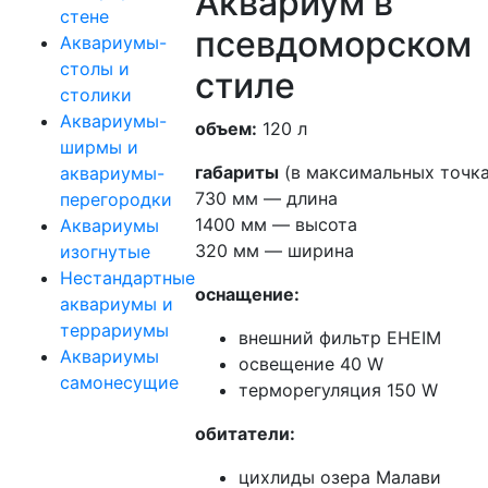
Аквариум в
стене
псевдоморском
Аквариумы-
столы и
стиле
столики
Аквариумы-
объем:
120 л
ширмы и
габариты
(в максимальных точка
аквариумы-
730 мм — длина
перегородки
1400 мм — высота
Аквариумы
320 мм — ширина
изогнутые
Нестандартные
оснащение:
аквариумы и
террариумы
внешний фильтр EHEIM
Аквариумы
освещение 40 W
самонесущие
терморегуляция 150 W
обитатели:
цихлиды озера Малави