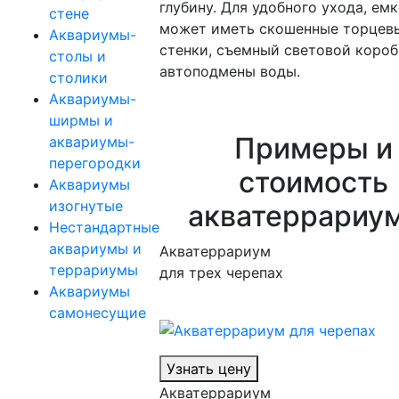
глубину. Для удобного ухода, ем
стене
может иметь скошенные торцев
Аквариумы-
стенки, съемный световой короб
столы и
автоподмены воды.
столики
Аквариумы-
ширмы и
Примеры и
аквариумы-
перегородки
стоимость
Аквариумы
изогнутые
акватеррариу
Нестандартные
аквариумы и
Акватеррариум
террариумы
для трех черепах
Аквариумы
самонесущие
Узнать цену
Акватеррариум