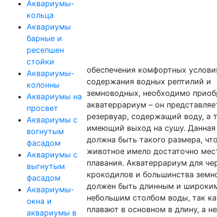
Аквариумы-
кольца
Аквариумы
барные и
ресепшен
стойки
обеспечения комфортных услови
Аквариумы-
содержания водных рептилий и
колонны
земноводных, необходимо приоб
Аквариумы на
акватеррариум – он представляе
просвет
резервуар, содержащий воду, а 
Аквариумы с
имеющий выход на сушу. Данная
вогнутым
должна быть такого размера, чт
фасадом
животное имело достаточно мес
Аквариумы с
плавания. Акватеррариум для че
выгнутым
крокодилов и большинства земн
фасадом
должен быть длинным и широки
Аквариумы-
небольшим столбом воды, так ка
окна и
плавают в основном в длину, а не
аквариумы в