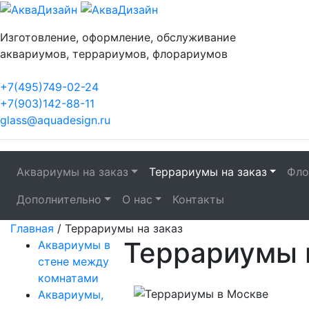
Изготовление, оформление, обслуживание
аквариумов, террариумов, флорариумов
+7(495)749-02-24
+7(903)142-88-11
glass@aquadesign.ru
Аквариумы на заказ
Террариумы на заказ
Фло
Дополнительно
О нас
Контакты
Главная
/
Террариумы на заказ
Террариумы 
Аквариумы в
стене между
комнатами
Аквариумы,