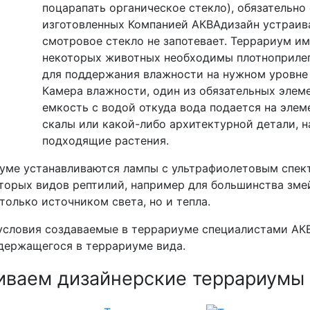
поцарапать органическое стекло), обязательно
изготовленных Компанией АКВАдизайн устраива
смотровое стекло не запотевает. Террариум и
некоторых животных необходимы плотноприлегаю
для поддержания влажности на нужном уровне
Камера влажности, один из обязательных элем
емкость с водой откуда вода подается на эле
скалы или какой-либо архитектурной детали, н
подходящие растения.
иуме устанавливаются лампы с ультрафиолетовым спек
оторых видов рептилий, например для большинства зме
только источником света, но и тепла.
 условия создаваемые в террариуме специалистами АК
держащегося в террариуме вида.
иваем дизайнерские террариумы н