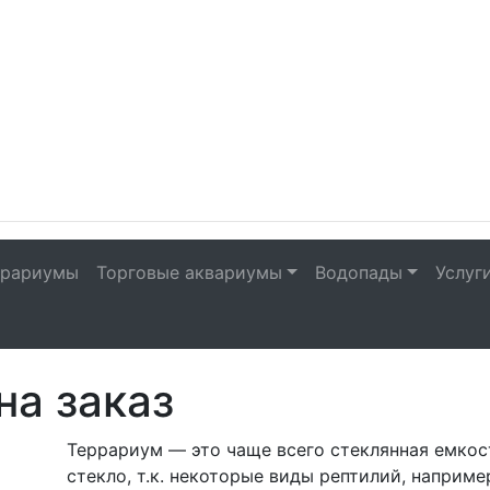
рариумы
Торговые аквариумы
Водопады
Услуг
на заказ
Террариум — это чаще всего стеклянная емкос
стекло, т.к. некоторые виды рептилий, наприме