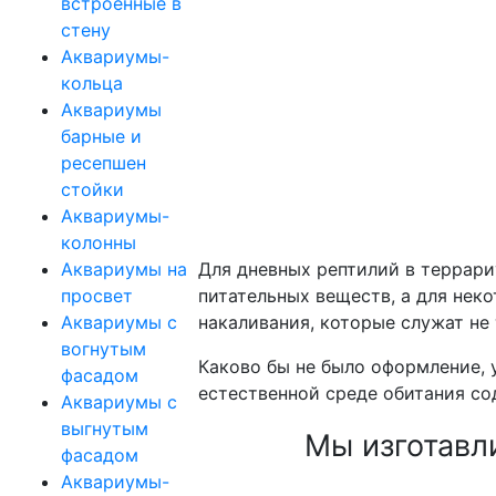
встроенные в
стену
Аквариумы-
кольца
Аквариумы
барные и
ресепшен
стойки
Аквариумы-
колонны
Аквариумы на
Для дневных рептилий в террар
просвет
питательных веществ, а для нек
Аквариумы с
накаливания, которые служат не 
вогнутым
Каково бы не было оформление,
фасадом
естественной среде обитания со
Аквариумы с
выгнутым
Мы изготавл
фасадом
Аквариумы-