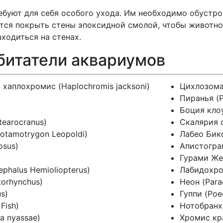
ребуют для себя особого ухода. Им необходимо обустр
тся покрыть стены эпоксидной смолой, чтобы животно
ходиться на стенах.
битатели аквариумов
хаплохромис (Haplochromis jacksoni)
Цихлозома
Пиранья (P
Боция клоу
earocranus)
Скалярия о
otamotrygon Leopoldi)
Лабео Бико
osus)
Апистограм
Гурами Жем
phalus Hemioliopterus)
Лабидохром
torhynchus)
Неон (Para
s)
Гуппи (Poec
Fish)
Нотобранхи
a nyassae)
Хромис кра