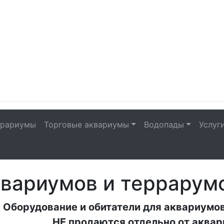
рариумы
Торговые аквариумы
Водопады
Услуг
квариумов и террарум
Оборудование и обитатели для аквариумов
НЕ продаются отдельно от аква