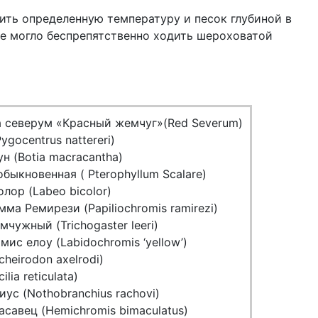
оить определенную температуру и песок глубиной в
е могло беспрепятственно ходить шероховатой
 северум «Красный жемчуг»(Red Severum)
ygocentrus nattereri)
н (Botia macracantha)
быкновенная ( Pterophyllum Scalare)
лор (Labeo bicolor)
ма Ремирези (Papiliochromis ramirezi)
чужный (Trichogaster leeri)
ис елоу (Labidochromis ‘yellow’)
cheirodon axelrodi)
ilia reticulata)
ус (Nothobranchius rachovi)
савец (Hemichromis bimaculatus)