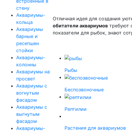
встроенные в
стену
Аквариумы-
Отличная идея для создания уют
кольца
обитатели аквариумов
требуют о
Аквариумы
показатели для рыбок, знают со
барные и
ресепшен
стойки
Аквариумы-
колонны
Рыбы
Аквариумы на
просвет
Аквариумы с
Беспозвоночные
вогнутым
фасадом
Аквариумы с
Рептилии
выгнутым
фасадом
Растения для аквариумов
Аквариумы-