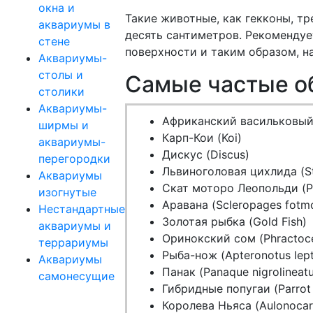
окна и
Такие животные, как гекконы, т
аквариумы в
десять сантиметров. Рекомендуе
стене
поверхности и таким образом, на
Аквариумы-
столы и
Самые частые о
столики
Аквариумы-
Африканский васильковый 
ширмы и
Карп-Кои (Koi)
аквариумы-
Дискус (Discus)
перегородки
Львиноголовая цихлида (St
Аквариумы
Скат моторо Леопольди (P
изогнутые
Аравана (Scleropages fotm
Нестандартные
Золотая рыбка (Gold Fish)
аквариумы и
Оринокский сом (Phractoce
террариумы
Рыба-нож (Apteronotus lep
Аквариумы
Панак (Panaque nigrolineatu
самонесущие
Гибридные попугаи (Parrot 
Королева Ньяса (Aulonocar