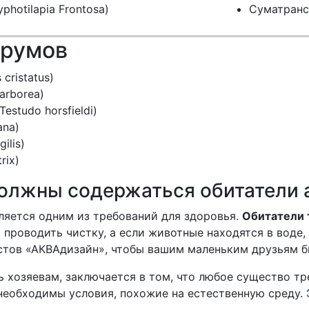
hotilapia Frontosa)
Суматранск
арумов
cristatus)
arborea)
estudo horsfieldi)
ana)
ilis)
rix)
должны содержаться обитатели 
ляется одним из требований для здоровья.
Обитатели 
 проводить чистку, а если животные находятся в воде
стов «АКВАдизайн», чтобы вашим маленьким друзьям 
ь хозяевам, заключается в том, что любое существо тр
необходимы условия, похожие на естественную среду. 