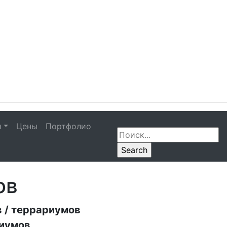
и
Цены
Портфолио
ов
 / террариумов
риумов