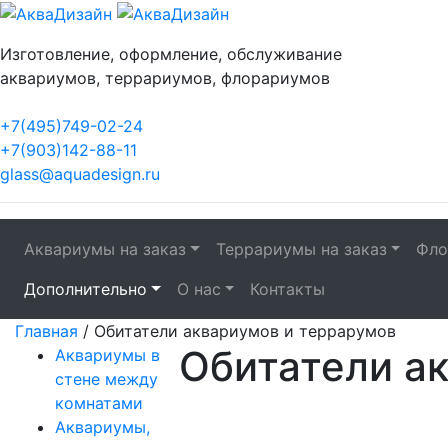
Изготовление, оформление, обслуживание
аквариумов, террариумов, флорариумов
+7(495)749-02-24
+7(903)142-88-11
glass@aquadesign.ru
Аквариумы на заказ
Террариумы на заказ
Фло
Дополнительно
О нас
Контакты
Главная
/
Обитатели аквариумов и террарумов
Обитатели а
Аквариумы в
стене между
комнатами
Аквариумы,