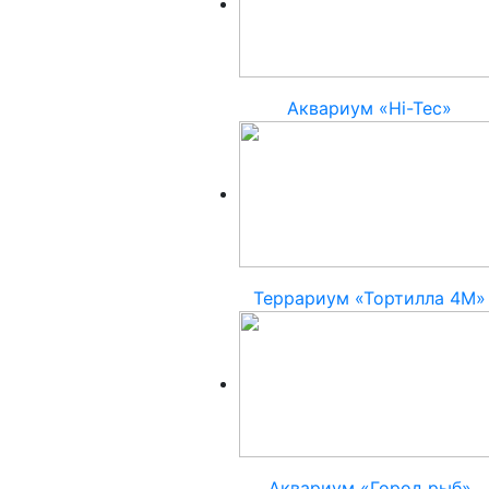
Аквариум «Hi-Tec»
Террариум «Тортилла 4М»
Аквариум «Город рыб»