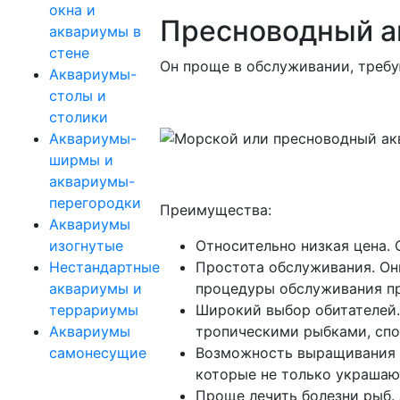
окна и
Пресноводный ак
аквариумы в
стене
Он проще в обслуживании, требу
Аквариумы-
столы и
столики
Аквариумы-
ширмы и
аквариумы-
перегородки
Преимущества:
Аквариумы
изогнутые
Относительно низкая цена. 
Нестандартные
Простота обслуживания. Он
аквариумы и
процедуры обслуживания пр
террариумы
Широкий выбор обитателей.
Аквариумы
тропическими рыбками, сп
самонесущие
Возможность выращивания р
которые не только украшаю
Проще лечить болезни рыб. 