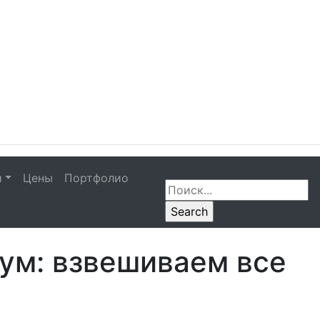
и
Цены
Портфолио
ум: взвешиваем все