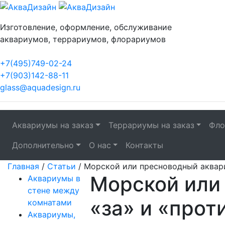
Изготовление, оформление, обслуживание
аквариумов, террариумов, флорариумов
+7(495)749-02-24
+7(903)142-88-11
glass@aquadesign.ru
Аквариумы на заказ
Террариумы на заказ
Фло
Дополнительно
О нас
Контакты
Главная
/
Статьи
/
Морской или пресноводный аквари
Морской или
Аквариумы в
стене между
«за» и «прот
комнатами
Аквариумы,