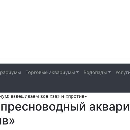
рариумы
Торговые аквариумы
Водопады
Услуг
ум: взвешиваем все «за» и «против»
 пресноводный аквари
ив»