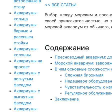
встроенные в
<< ВСЕ СТАТЬИ
стену
Аквариумы-
Выбор между морским и пресно
кольца
своей привлекательностью, но 
Аквариумы
морской аквариум от обычного, 
барные и
ресепшен
стойки
Содержание
Аквариумы-
колонны
Пресноводный аквариум: до
Аквариумы на
Морской аквариум: завора
просвет
В чем основные сложности
Аквариумы с
Сложная биохимия
вогнутым
Недешевое оборудова
фасадом
Чувствительность к и
Аквариумы с
Регулярное обслужива
выгнутым
Заключение
фасадом
Аквариумы-