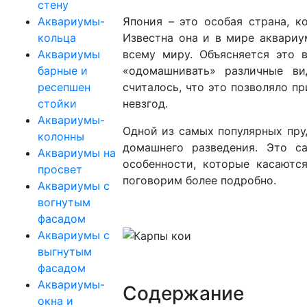
стену
Аквариумы-
Япония – это особая страна, к
кольца
Известна она и в мире аквариу
Аквариумы
всему миру. Объясняется это 
барные и
«одомашнивать» различные ви
ресепшен
считалось, что это позволяло п
стойки
невзгод.
Аквариумы-
Одной из самых популярных пру
колонны
домашнего разведения. Это с
Аквариумы на
особенности, которые касаютс
просвет
поговорим более подробно.
Аквариумы с
вогнутым
фасадом
Аквариумы с
выгнутым
фасадом
Аквариумы-
Содержание
окна и