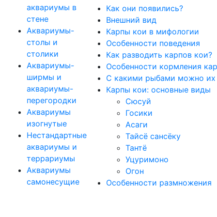
аквариумы в
Как они появились?
стене
Внешний вид
Аквариумы-
Карпы кои в мифологии
столы и
Особенности поведения
столики
Как разводить карпов кои?
Аквариумы-
Особенности кормления кар
ширмы и
С какими рыбами можно их
аквариумы-
Карпы кои: основные виды
перегородки
Сюсуй
Аквариумы
Госики
изогнутые
Асаги
Нестандартные
Тайсё сансёку
аквариумы и
Тантё
террариумы
Уцуримоно
Аквариумы
Огон
самонесущие
Особенности размножения