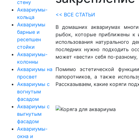
стену
Аквариумы-
<< ВСЕ СТАТЬИ
кольца
Аквариумы
В домашних аквариумах многи
барные и
рыбок, которые приближены к 
ресепшен
использования натурального де
стойки
последних нужно подходить осо
Аквариумы-
может «вести» себя по-разному, 
колонны
Аквариумы на
Помимо эстетической функции
просвет
папоротников, а также исполь
Аквариумы с
Рассказываем, какие коряги подх
вогнутым
фасадом
Аквариумы с
выгнутым
фасадом
Аквариумы-
окна и