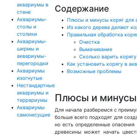
аквариумы в
Содержание
стене
Аквариумы-
Плюсы и минусы коряг для 
столы и
Из какого дерева делают ко
столики
Правильная обработка коря
Аквариумы-
Очистка
ширмы и
Вымачивание
аквариумы-
Сколько варить корягу
перегородки
Как установить корягу в ак
Аквариумы
Возможные проблемы
изогнутые
Нестандартные
аквариумы и
Плюсы и минусы 
террариумы
Аквариумы
Для начала разберемся с преим
самонесущие
больше всего подходят для созд
но есть определенные опасения 
древесины может начать цвест