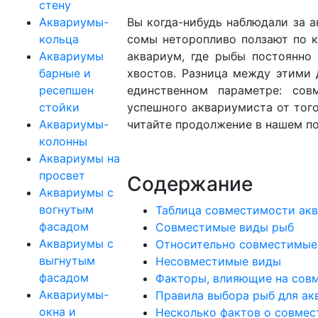
стену
Аквариумы-
Вы когда-нибудь наблюдали за а
кольца
сомы неторопливо ползают по к
Аквариумы
аквариум, где рыбы постоянно 
барные и
хвостов. Разница между этими 
ресепшен
единственном параметре: сов
стойки
успешного аквариумиста от того
Аквариумы-
читайте продолжение в нашем п
колонны
Аквариумы на
просвет
Содержание
Аквариумы с
вогнутым
Таблица совместимости ак
фасадом
Совместимые виды рыб
Аквариумы с
Относительно совместимые
выгнутым
Несовместимые виды
фасадом
Факторы, влияющие на сов
Аквариумы-
Правила выбора рыб для ак
окна и
Несколько фактов о совме