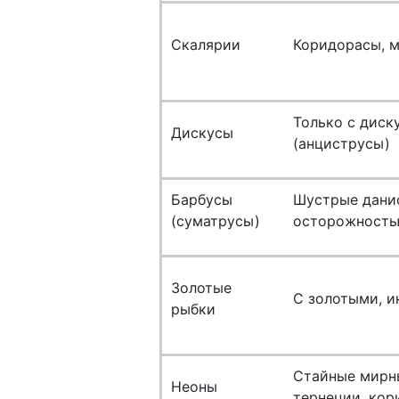
Скалярии
Коридорасы, м
Только с диск
Дискусы
(анциструсы)
Барбусы
Шустрые данио
(суматрусы)
осторожность
Золотые
С золотыми, и
рыбки
Стайные мирны
Неоны
тернеции, ко