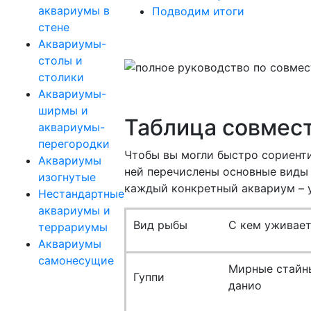
аквариумы в
Подводим итоги
стене
Аквариумы-
столы и
столики
Аквариумы-
ширмы и
Таблица совмес
аквариумы-
перегородки
Чтобы вы могли быстро сориенти
Аквариумы
ней перечислены основные виды 
изогнутые
каждый конкретный аквариум – у
Нестандартные
аквариумы и
Вид рыбы
С кем уживае
террариумы
Аквариумы
самонесущие
Мирные стайны
Гуппи
данио