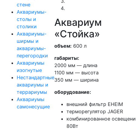
стене
Аквариумы-
столы и
Аквариум
столики
«Стойка»
Аквариумы-
ширмы и
объем:
600 л
аквариумы-
перегородки
габариты:
Аквариумы
2000 мм — длина
изогнутые
1100 мм — высота
Нестандартные
350 мм — ширина
аквариумы и
террариумы
оборудование:
Аквариумы
внешний фильтр EHEIM
самонесущие
терморегулятор JAGER
комбинированное освещени
80Вт