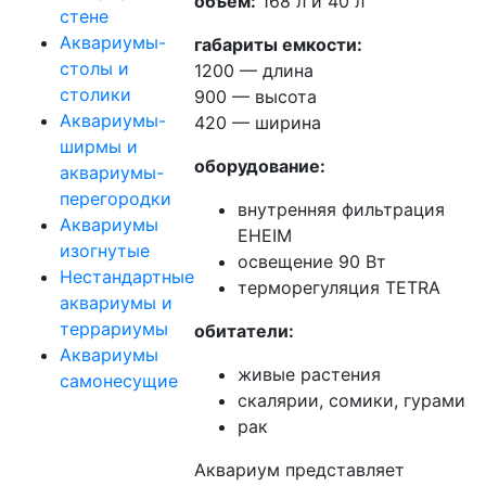
объем:
168 л и 40 л
стене
Аквариумы-
габариты емкости:
столы и
1200 — длина
столики
900 — высота
Аквариумы-
420 — ширина
ширмы и
оборудование:
аквариумы-
перегородки
внутренняя фильтрация
Аквариумы
EHEIM
изогнутые
освещение 90 Вт
Нестандартные
терморегуляция TETRA
аквариумы и
террариумы
обитатели:
Аквариумы
живые растения
самонесущие
скалярии, сомики, гурами
рак
Аквариум представляет