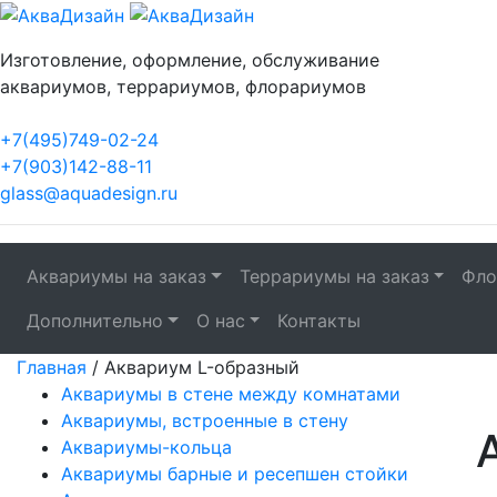
Изготовление, оформление, обслуживание
аквариумов, террариумов, флорариумов
+7(495)749-02-24
+7(903)142-88-11
glass@aquadesign.ru
Аквариумы на заказ
Террариумы на заказ
Фло
Дополнительно
О нас
Контакты
Главная
/
Аквариум L-образный
Аквариумы в стене между комнатами
Аквариумы, встроенные в стену
Аквариумы-кольца
Аквариумы барные и ресепшен стойки