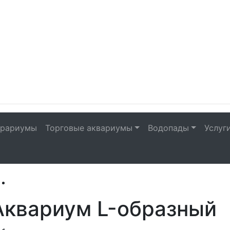
рариумы
Торговые аквариумы
Водопады
Услуг
Аквариум L-образный