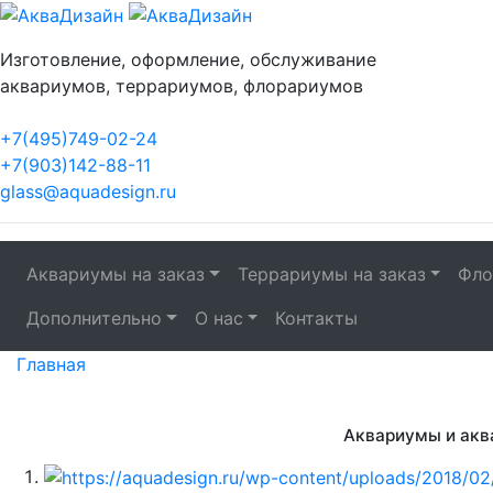
Изготовление, оформление, обслуживание
аквариумов, террариумов, флорариумов
+7(495)749-02-24
+7(903)142-88-11
glass@aquadesign.ru
Аквариумы на заказ
Террариумы на заказ
Фло
Дополнительно
О нас
Контакты
Главная
Аквариумы на
Аквариумы и акв