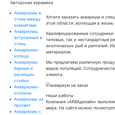
Авторская керамика
Аквариумы в
Хотите заказать аквариум и сп
стене между
этой области, воплощая в жизнь
комнатами
Аквариумы,
Квалифицированные сотрудники 
встроенные в
типовые, так и нестандартные р
стену
экзотических рыб и рептилий. И
Аквариумы-
материалов.
кольца
Аквариумы
Мы предлагаем различную продук
барные и
видов популяций. Сотрудничеств
ресепшен
клиента.
стойки
Аквариумы-
колонны
Наши работы
Аквариумы на
Компания «АКВАдизайн» выполня
просвет
мира. На сайте можно посмотрет
Аквариумы с