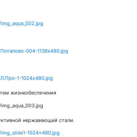
очварии
стем жизнеобеспечения
уктивной нержавеющей стали.