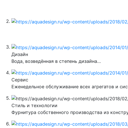
Аквариумы на заказ
Морские, пресноводные и промышленные
Террариумы
Аква, тропики, сухие, инсектарии, флорариумы, п
Дизайн
Вода, возведённая в степень дизайна…
Сервис
Еженедельное обслуживание всех агрегатов и си
Стиль и технологии
Фурнитура собственного производства из констр