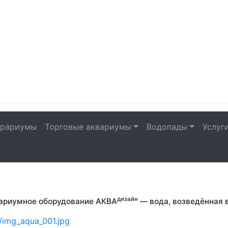
рариумы
Торговые аквариумы
Водопады
Услуг
 заказ по индивидуальным ди
дизайн
ариумное оборудование АКВА
— вода, возведённая 