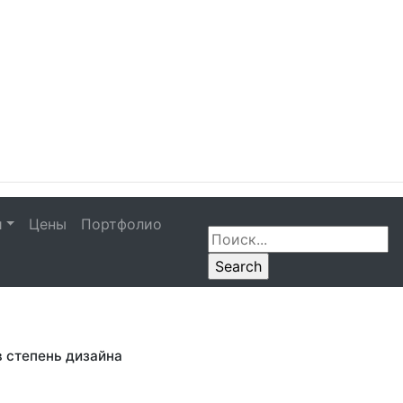
и
Цены
Портфолио
зайн-проектам
в степень дизайна