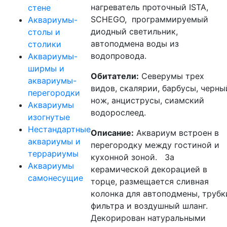
нагреватель проточный ISTA,
стене
SCHEGO, программируемый
Аквариумы-
диодный светильник,
столы и
автоподмена воды из
столики
водопровода.
Аквариумы-
ширмы и
Обитатели:
Северумы трех
аквариумы-
видов, скалярии, барбусы, черны
перегородки
нож, анциструсы, сиамский
Аквариумы
водорослеед.
изогнутые
Нестандартные
Описание:
Аквариум встроен в
аквариумы и
перегородку между гостиной и
террариумы
кухонной зоной. За
Аквариумы
керамической декорацией в
самонесущие
торце, размещается сливная
колонка для автоподмены, трубк
фильтра и воздушный шланг.
Декорирован натуральными