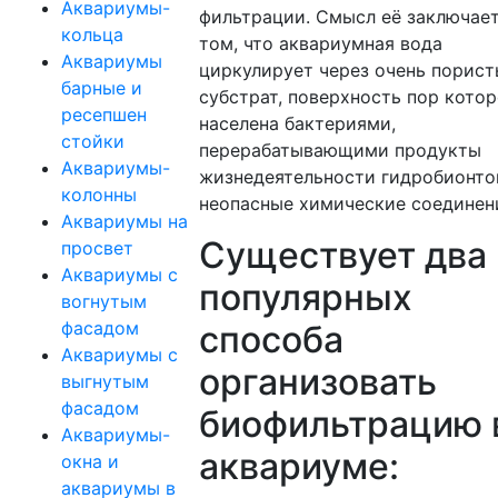
Аквариумы-
фильтрации. Смысл её заключает
кольца
том, что аквариумная вода
Аквариумы
циркулирует через очень порис
барные и
субстрат, поверхность пор котор
ресепшен
населена бактериями,
стойки
перерабатывающими продукты
Аквариумы-
жизнедеятельности гидробионто
колонны
неопасные химические соединен
Аквариумы на
Существует два
просвет
Аквариумы с
популярных
вогнутым
фасадом
способа
Аквариумы с
организовать
выгнутым
фасадом
биофильтрацию 
Аквариумы-
аквариуме:
окна и
аквариумы в