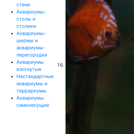
стене
Аквариумы-
столы и
столики
Аквариумы-
ширмы и
аквариумы-
перегородки
Аквариумы
изогнутые
Нестандартные
аквариумы и
террариумы
Аквариумы
самонесущие