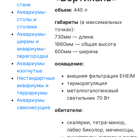
стене
объем:
440 л
Аквариумы-
столы и
габариты
(в максимальных
столики
точках):
Аквариумы-
730мм — длина
ширмы и
1860мм — общая высота
аквариумы-
600мм — ширина
перегородки
Аквариумы
оснащение:
изогнутые
внешняя фильтрация EHEIM
Нестандартные
терморегуляция
аквариумы и
металлогалогеновый
террариумы
светильник 70 Вт
Аквариумы
самонесущие
обитатели:
скалярии, тетра-минор,
лабео биколор, меченосцы,
анциструсы, гурами и акули