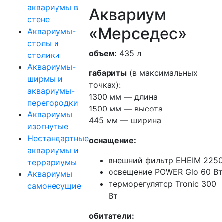
аквариумы в
Аквариум
стене
«Мерседес»
Аквариумы-
столы и
объем:
435 л
столики
Аквариумы-
габариты
(в максимальных
ширмы и
точках):
аквариумы-
1300 мм — длина
перегородки
1500 мм — высота
Аквариумы
445 мм — ширина
изогнутые
Нестандартные
оснащение:
аквариумы и
внешний фильтр EHEIM 225
террариумы
освещение POWER Glo 60 В
Аквариумы
терморегулятор Tronic 300
самонесущие
Вт
обитатели: