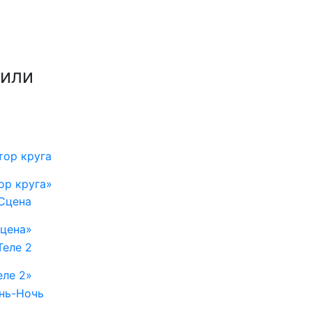
ли
ор круга»
цена»
еле 2»