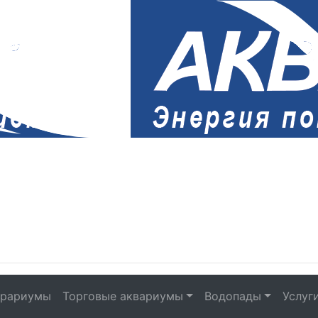
рариумы
Торговые аквариумы
Водопады
Услуг