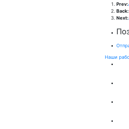
Prev:
Back:
Next:
По
Отпр
Наши раб