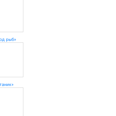
од рыб»
таник»