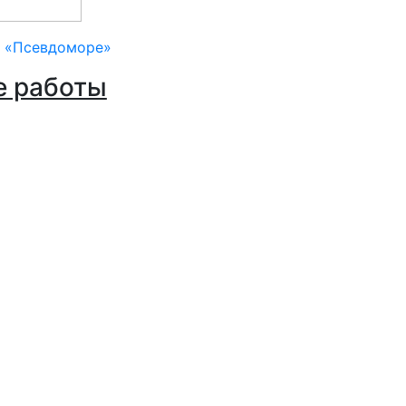
и «Псевдоморе»
е работы