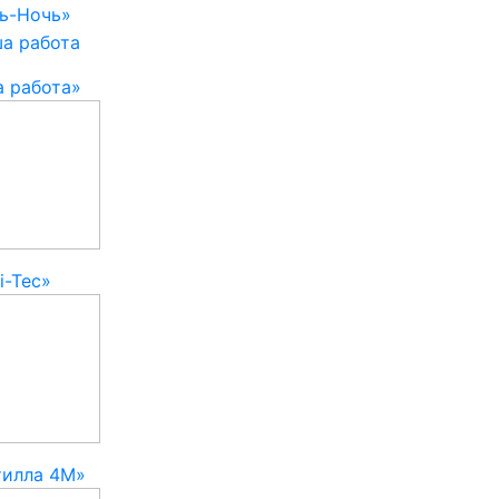
ь-Ночь»
 работа»
i-Tec»
тилла 4М»