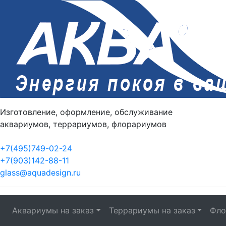
Изготовление, оформление, обслуживание
аквариумов, террариумов, флорариумов
+7(495)749-02-24
+7(903)142-88-11
glass@aquadesign.ru
Аквариумы на заказ
Террариумы на заказ
Фло