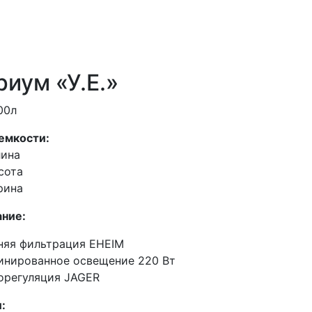
риум «У.Е.»
00л
емкости:
лина
сота
рина
ние:
няя фильтрация EHEIM
инированное освещение 220 Вт
орегуляция JAGER
: