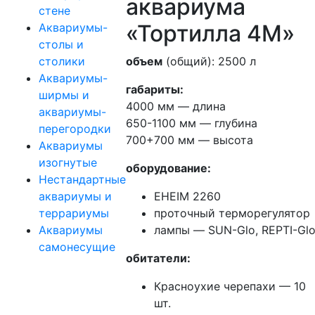
аквариума
стене
«Тортилла 4М»
Аквариумы-
столы и
столики
объем
(общий): 2500 л
Аквариумы-
габариты:
ширмы и
4000 мм — длина
аквариумы-
650-1100 мм — глубина
перегородки
700+700 мм — высота
Аквариумы
изогнутые
оборудование:
Нестандартные
аквариумы и
EHEIM 2260
террариумы
проточный терморегулятор
Аквариумы
лампы — SUN-Glo, REPTI-Gl
самонесущие
обитатели:
Красноухие черепахи — 10
шт.