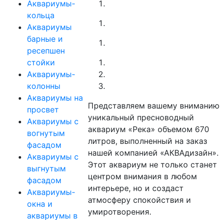
Аквариумы-
кольца
Аквариумы
барные и
ресепшен
стойки
Аквариумы-
колонны
Аквариумы на
Представляем вашему вниманию
просвет
уникальный пресноводный
Аквариумы с
аквариум «Река» объемом 670
вогнутым
литров, выполненный на заказ
фасадом
нашей компанией «АКВАдизайн».
Аквариумы с
Этот аквариум не только станет
выгнутым
центром внимания в любом
фасадом
интерьере, но и создаст
Аквариумы-
атмосферу спокойствия и
окна и
умиротворения.
аквариумы в